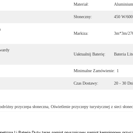
Materiał:
Aluminiu
Słoneczny:
450 W/60
 
Markiza:
3m*3m/270
wardy 
Uaktualnij Baterię:
Bateria L
Minimalne Zamówienie:
1
Czas Dostawy:
20 - 30 Dn
dróżny przyczepa słoneczna
, 
Oświetlenie przyczepy turystycznej z sieci słone
wnętrzna Li Bateria Duży taras namiot prysznicowy namiot kempingowy przycz