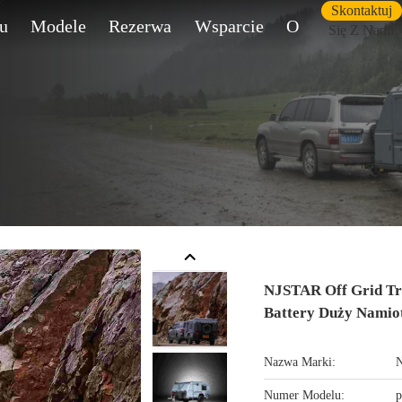
Skontaktuj
u
Modele
Rezerwa
Wsparcie
O
Się Z Nami
NJSTAR Off Grid Tra
Battery Duży Namio
Nazwa Marki:
Numer Modelu:
p