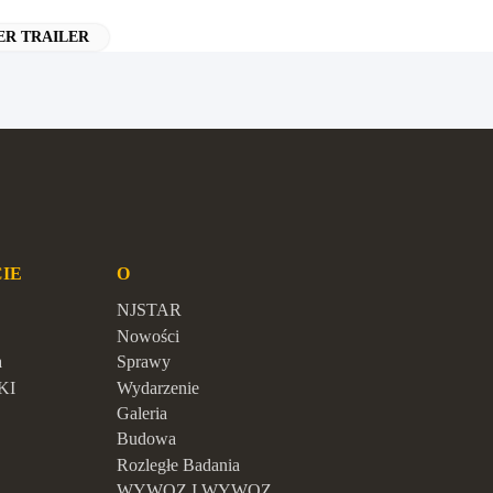
ER TRAILER
IE
O
NJSTAR
Nowości
a
Sprawy
KI
Wydarzenie
Galeria
Budowa
Rozległe Badania
WYWOZ I WYWOZ