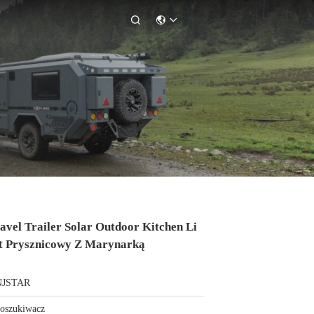

vel Trailer Solar Outdoor Kitchen Li
t Prysznicowy Z Marynarką
NJSTAR
oszukiwacz