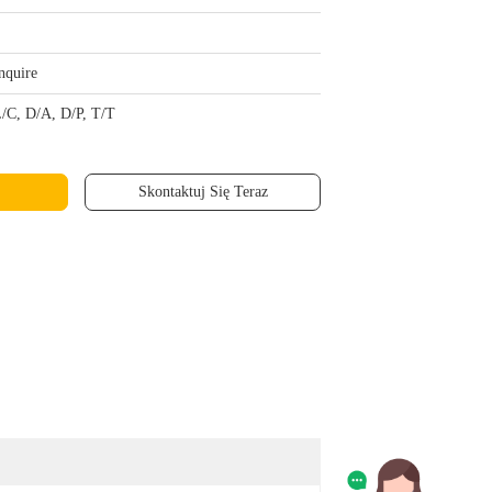
nquire
/C, D/A, D/P, T/T
Skontaktuj Się Teraz