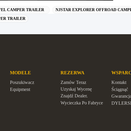
VEL CAMPER TRAILER
NJSTAR EXPLORER OFFROAD CAMP
ER TRAILER
MODELE
REZERWA
WSPARC
Poszukiwacz
Zamów Teraz
Kontakt
Uzyskaj Wycenę
Equipment
Ściągnąć
Znajdź Dealer.
Gwarancj
Wycieczka Po Fabryce
DYLERS