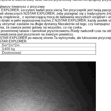
epszy towarzysz z przyczepy
EXPLORER, szczytem badań poza siecią.Ten przyczepnik jest twoją paszport
eli słonecznych NJSTAR EXPLORER, żeby pożegnać się z tradycyjnymi źródł
ię znajdziecie., z wystarczającą mocą do ładowania wszystkich urządzeń i u
u dzięki w pełni wyposażonej kuchni.Z NJSTAR EXPLORER, każdy posiłek staj
 utrzymać zasilanie na długie dystansy.Niezależnie od tego, czy kampujesz
, że zawsze jesteś gotowy na wszystko, co cię czeka.
 przestronnej tarasie i namiotowi prysznicowemu./Kiedy nadszedł czas na o
świadczenia pod prysznicem na świeżym powietrzu.
STAR EXPLORER po waszej stronie.Ta wytrzymała, ale luksusowa przyczepa
 NJSTAR EXPLORER.
5m*2m*2m
1400 kg
Dostosować