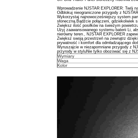
Wprowadzenie NJSTAR EXPLORER: Twój najl
Odblokuj nieograniczone przygody z NJSTAR 
Wykorzystaj najnowocześniejszy system pan
słoneczną.Bądźcie połączeni, gdziekolwiek s
Zwiększ ilość posiłków na świeżym powietrz
Użyj zaawansowanego systemu baterii Li, aby
nierówny teren., NJSTAR EXPLORER zapewnia
Zwiększ swoją przestrzeń na zewnątrz dzięki
prywatność i komfort dla odmładzającego do
Wyruszajcie w niezapomniane przygody z NJ
przyrody w styluNie tylko obozować się z
Wymiary
Waga
Kolor