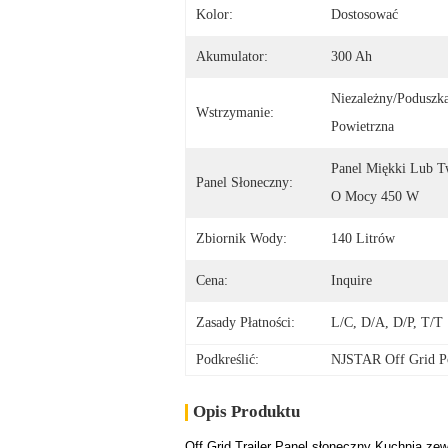
Kolor:
Dostosować
Akumulator:
300 Ah
Niezależny/poduszka
Wstrzymanie:
Powietrzna
Panel Miękki Lub T
Panel Słoneczny:
O Mocy 450 W
Zbiornik Wody:
140 Litrów
Cena:
Inquire
Zasady Płatności:
L/C, D/A, D/P, T/T
Podkreślić:
NJSTAR Off Grid Po
Opis Produktu
Off Grid Trailer Panel słoneczny Kuchnia ze