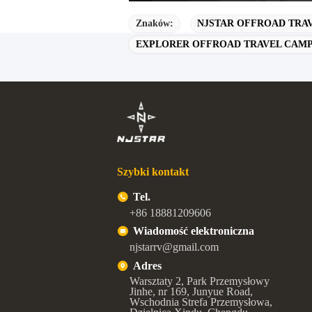
Znaków:
NJSTAR OFFROAD TRA
EXPLORER OFFROAD TRAVEL CAMP
Szybki kontakt
Tel.
+86 18881209606
Wiadomość elektroniczna
njstarrv@gmail.com
Adres
Warsztaty 2, Park Przemysłowy
Jinhe, nr 169, Junyue Road,
Wschodnia Strefa Przemysłowa,