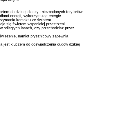
em do dzikiej dziczy i niezbadanych terytoriów..
ami energii, wykorzystując energię
trzymania kontaktu ze światem.
e się świętem wspaniałej przestrzeni.
 w odległych lasach, czy przechodzisz przez
dświeżenie, namiot prysznicowy zapewnia
 jest kluczem do doświadczenia cudów dzikiej