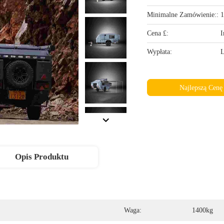
Minimalne Zamówienie::
1
Cena £:
I
Wypłata:
L
Najlepszą Cenę
Opis Produktu
Waga:
1400kg