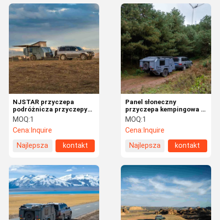
NJSTAR przyczepa
Panel słoneczny
podróżnicza przyczepy
przyczepa kempingowa z
hybrydowe
twardą podłogą piękna
MOQ:
1
MOQ:
1
przyczepa pop-up
Cena:
Inquire
Cena:
Inquire
Najlepsza
kontakt
Najlepsza
kontakt
cena
cena