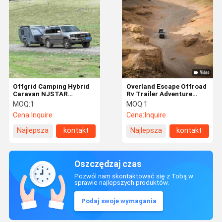
Offgrid Camping Hybrid
Overland Escape Offroad
Caravan NJSTAR
Rv Trailer Adventure
Overland Camper Hybrid
Mały Camper Off Road
MOQ:
1
MOQ:
1
Offroad Camper
Cena:
Inquire
Cena:
Inquire
Najlepsza
kontakt
Najlepsza
kontakt
cena
cena
Oszczędzaj czas
Pozwól nam skontaktować się z Tobą w
sprawie najlepszych produktów.
Podaj swoje wymagania