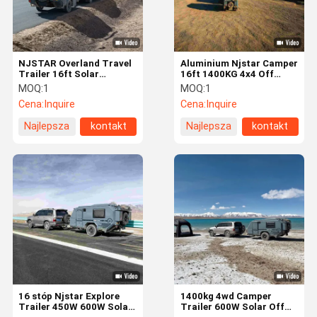
NJSTAR Overland Travel
Aluminium Njstar Camper
Trailer 16ft Solar
16ft 1400KG 4x4 Off
Powered Off Grid Camper
Road Camper Przyczepy
MOQ:
1
MOQ:
1
Zindywidualizowany
Cena:
Inquire
Cena:
Inquire
Najlepsza
kontakt
Najlepsza
kontakt
cena
cena
Dom
Produkty
Filmy
O Nas
16 stóp Njstar Explore
1400kg 4wd Camper
Trailer 450W 600W Solar
Trailer 600W Solar Off