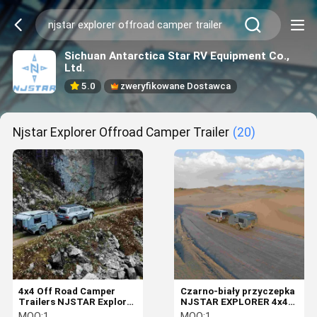
Sichuan Antarctica Star RV Equipment Co.,
Ltd.
5.0
zweryfikowane Dostawca
Njstar Explorer Offroad Camper Trailer
(20)
4x4 Off Road Camper
Czarno-biały przyczepka
Trailers NJSTAR Explorer
NJSTAR EXPLORER 4x4
Overland Camper Trailer
Camper
MOQ:
1
MOQ:
1