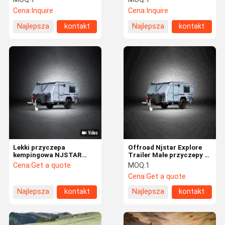
Cena:
Inquire
Cena:
Inquire
Najlepsza
kontakt
Najlepsza
kontakt
cena
cena
Lekki przyczepa
Offroad Njstar Explore
kempingowa NJSTAR
Trailer Małe przyczepy z
Explorer do jazdy w
panelami słonecznymi
Cena:
Get a quote
MOQ:
1
terenie, przeznaczona
Cena:
Get a quote
dla komfortowych
rodzinnych przygód
Najlepsza
kontakt
Najlepsza
kontakt
cena
cena