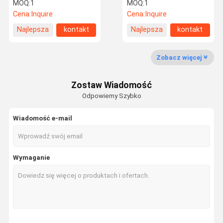
Off Road Pop Up Camper
Grid Camper Trailer
MOQ:
1
MOQ:
1
300AH Bateria
Cena:
Inquire
Cena:
Inquire
Wycieczka
Kontrola
Skontaktuj
Poprosić O
Najlepsza
kontakt
Najlepsza
kontakt
Po Fabryce
Jakości
Się Z Nami
Wycenę
cena
cena
Zobacz więcej
Galeria
Zostaw Wiadomość
Wyposażenie
Odpowiemy Szybko
Wiadomość e-mail
Wymaganie