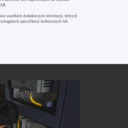
TAR.
ia wszelkich dodatkowych informacji, których
ymaganych specyfikacji technicznych lub