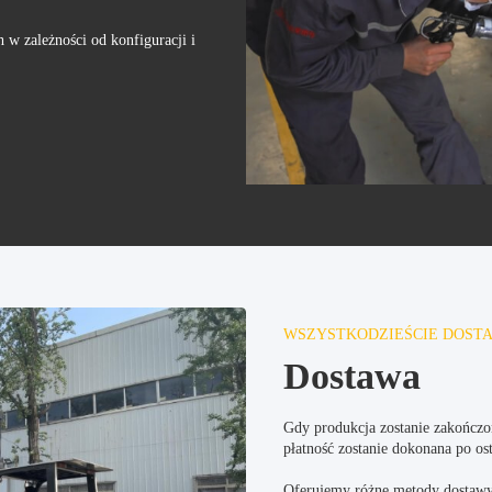
 w zależności od konfiguracji i
WSZYSTKODZIEŚCIE DOST
Dostawa
Gdy produkcja zostanie zakończona
płatność zostanie dokonana po o
Oferujemy różne metody dostawy