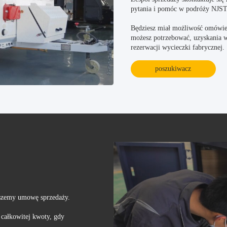
pytania i pomóc w podróży NJS
Będziesz miał możliwość omówien
możesz potrzebować, uzyskania w
rezerwacji wycieczki fabrycznej.
poszukiwacz
iszemy umowę sprzedaży.
całkowitej kwoty, gdy