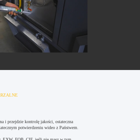
ARZALNE
 i przejdzie kontrolę jakości, ostateczna
statecznym potwierdzeniu wideo z Państwem.
, EXW, FOB, CIF, jeśli nie masz w tym