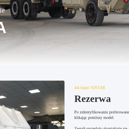
ie
A
Jak kupić NJSTAR
Rezerwa
Po zidentyfikowaniu preferowan
klikając poniższy model.
Zespół sprzedaży skontaktuje się