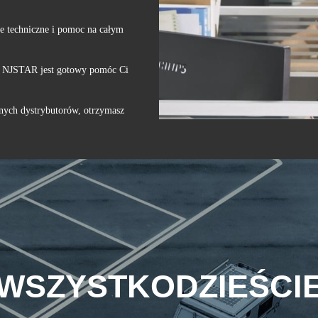
ie techniczne i pomoc na całym
cia NJSTAR jest gotowy pomóc Ci
anych dystrybutorów, otrzymasz
WSZYSTKODZIEŚCI