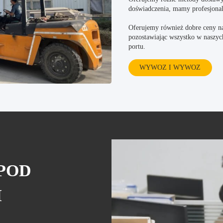
doświadczenia, mamy profesjonal
Oferujemy również dobre ceny na
pozostawiając wszystko w naszych
portu.
WYWOZ I WYWOZ
POD
I