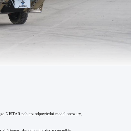
ego NJSTAR pobierz odpowiedni model broszury,
 z Państwem, aby odpowiedzieć na wszelkie