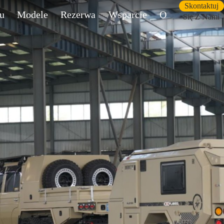
Skontaktuj
u
Modele
Rezerwa
Wsparcie
O
Się Z Nami