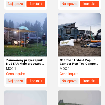
Najlepsza
kontakt
Najlepsza
kontakt
cena
cena
Zamówiony przyczepnik
Off Road Hybrid Pop Up
NJSTAR Małe przyczepy
Camper Pop Top Camper
z panelami słonecznymi
Trailer
MOQ:
1
MOQ:
1
Cena:
Inquire
Cena:
Inquire
Najlepsza
kontakt
Najlepsza
kontakt
cena
cena
Dom
Produkty
Filmy
O Nas