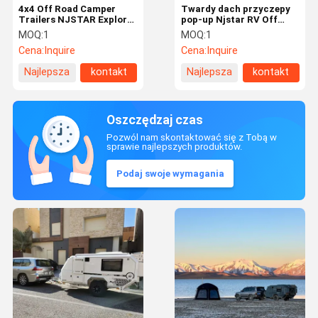
4x4 Off Road Camper
Twardy dach przyczepy
Trailers NJSTAR Explorer
pop-up Njstar RV Off
Overland Camper Trailer
Road Hybrid Karawany
MOQ:
1
MOQ:
1
Cena:
Inquire
Cena:
Inquire
Najlepsza
kontakt
Najlepsza
kontakt
cena
cena
Oszczędzaj czas
Pozwól nam skontaktować się z Tobą w
sprawie najlepszych produktów.
Podaj swoje wymagania