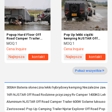
Wycieczka
Kontrola
Skontaktuj
Poprosić O
Po Fabryce
Jakości
Się Z Nami
Wycenę
Galeria
Popup Hard Floor Off
Pop Up lekki ciężki
Road Camper Trailer
kemping NJSTAR Off
NJSTAR EXPLORER
Grid Travel Trailer Solar
Wyposażenie
MOQ:
1
MOQ:
1
Camper z twardą podłogą
Cena:
Inquire
Cena:
Inquire
Najlepsza
kontakt
Najlepsza
kontakt
cena
cena
Pokaż wszystkie
300AH Bateria słoneczna lekki hybrydowy kemping Niezależne zawies
16ft NJSTAR Off Road Rodzinne przyczepy Rv Camper 1400KG Lekkie
Aluminium NJSTAR Off Road Camper Trailer 600W Solarne luksusowe 
Zastosować Pop Up Camping Trailer Njstar Explorer Off Road Pop Up