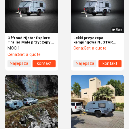
Offroad Njstar Explore
Lekki przyczepa
Trailer Małe przyczepy z
kempingowa NJSTAR
panelami słonecznymi
Explorer do jazdy w
MOQ:
1
Cena:
Get a quote
terenie, przeznaczona
Cena:
Get a quote
dla komfortowych
rodzinnych przygód
Najlepsza
kontakt
Najlepsza
kontakt
cena
cena