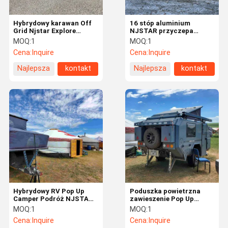
Hybrydowy karawan Off
16 stóp aluminium
Grid Njstar Explore
NJSTAR przyczepa
Trailer Małe kempingi
Explorer Overland Pop Up
MOQ:
1
MOQ:
1
Off Grid przyczepa
Cena:
Inquire
Cena:
Inquire
kempingowa
Najlepsza
kontakt
Najlepsza
kontakt
cena
cena
Hybrydowy RV Pop Up
Poduszka powietrzna
Camper Podróż NJSTAR
zawieszenie Pop Up
Camping Caravan Off
Camper Przyczepa
MOQ:
1
MOQ:
1
Grid Trailer
NJSTAR Off Road Pop Up
Cena:
Inquire
Cena:
Inquire
Camper