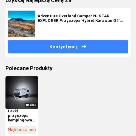
Uzyskaj Najlepszą Cenę Za
Adventure Overland Camper NJSTAR
EXPLORER Przyczepa Hybrid Karawan Off
Grid Przyczepa
Kontyntynuj
Polecane Produkty
Lekki
przyczepa
kempingowa
NJSTAR
Explorer do
Najlepsza cena
jazdy w