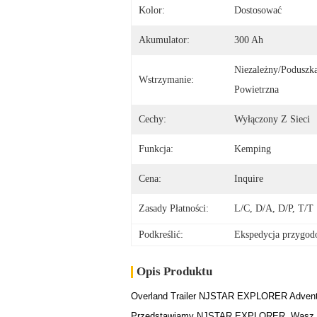
Kolor:
Dostosować
Akumulator:
300 Ah
Niezależny/poduszka
Wstrzymanie:
Powietrzna
Cechy:
Wyłączony Z Sieci
Funkcja:
Kemping
Cena:
Inquire
Zasady Płatności:
L/C, D/A, D/P, T/T
Podkreślić:
Ekspedycja przyg
Opis Produktu
Overland Trailer NJSTAR EXPLORER Adventure
Przedstawiamy NJSTAR EXPLORER, Wasz Premi