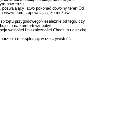
m powietrzu..
 pozwalający łatwo pokonać dowolny teren.Od
 tym wszystkim, zapewniając, że możesz
sprzętu przygodowegoNiezależnie od tego, czy
ujecie na komfortowy pobyt.
acja wolności i niezależności.Chodzi o ucieczkę
arzenia o eksploracji w rzeczywistość.