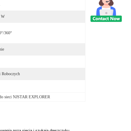
m
0 W
°/360°
nie
i Roboczych
 do sieci NJSTAR EXPLORER
wania poza siecią i szukają dreszczyku