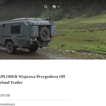

EXPLORER Wyprawa Przygodowa Off
rland Trailer
NJSTAR
oszukiwacz