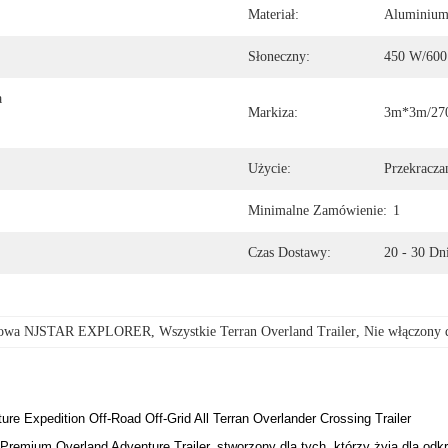
Materiał:
Aluminiu
Słoneczny:
450 W/60
 
Markiza:
3m*3m/270
Użycie:
Przekracza
Minimalne Zamówienie:
1
Czas Dostawy:
20 - 30 Dn
odowa NJSTAR EXPLORER
, 
Wszystkie Terran Overland Trailer
, 
Nie włączony
 Expedition Off-Road Off-Grid All Terran Overlander Crossing Trailer
um Overland Adventure Trailer, stworzony dla tych, którzy żyją dla odkry