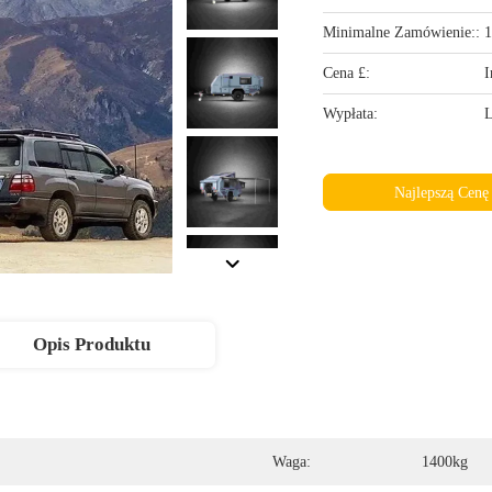
Minimalne Zamówienie::
1
Cena £:
I
Wypłata:
L
Najlepszą Cenę
Opis Produktu
Waga:
1400kg