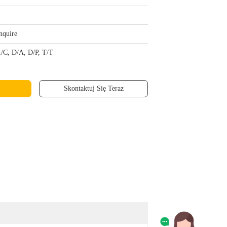
nquire
/C, D/A, D/P, T/T
Skontaktuj Się Teraz