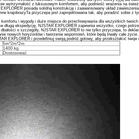
 wytrzymałość z luksusowym komfortem, aby podnieść wrażenia na świeży
 EXPLORER posiada solidną konstrukcję i zaawansowany układ zawieszenia,
ynne krajobrazyTa przyczepa jest zaprojektowana tak, aby poradzić sobie z
omfortu i wygody.i duże miejsce do przechowywania dla wszystkich twoich 
 w długą ekspedycję, NJSTAR EXPLORER zapewnia wszystko, czego potrzeb
 i dbałości o szczegóły, NJSTAR EXPLORER to nie tylko przyczepa, to deklar
nie nowych horyzontów i tworzenie wspomnień, które będą trwały całe życie.
TAR EXPLORER i przedefiniuj swoją podróż.gotowy, aby przekształcić twoje m
5m*2m*2m
1400 kg
Dostosować