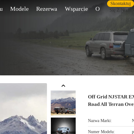
Skontaktuj
u
Modele
Rezerwa
Wsparcie
O
Się Z Nami
Off Grid NJSTAR 
Road All Terran Ove
Nazwa Marki:
Numer Modelu:
p