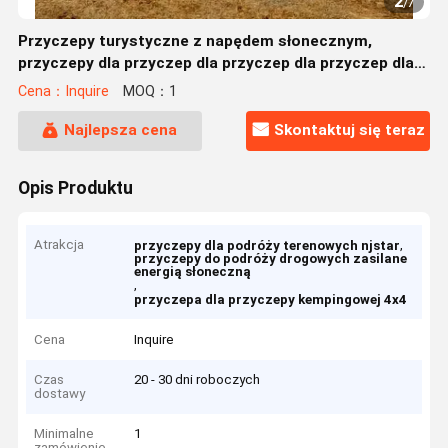
2
/
7
Przyczepy turystyczne z napędem słonecznym,
przyczepy dla przyczep dla przyczep dla przyczep dla
przyczep dla przyczep dla przyczep dla przyczep dla
Cena：Inquire
MOQ：1
przyczep dla przyczep dla przyczep dla przyczep dla
przyczep dla przyczep dla przyczep dla przyczep dla
Najlepsza cena
Skontaktuj się teraz
przyczep dla przyczep dla przyczep dla przyczep dla
przyczep dla przyczep dla przyczep dla przyczep dla
Opis Produktu
przyczep dla przyczep dla przyczep dla przyczep dla
przyczep dla przyczep do przyczep
Atrakcja
,
przyczepy dla podróży terenowych njstar
przyczepy do podróży drogowych zasilane
energią słoneczną
,
przyczepa dla przyczepy kempingowej 4x4
Cena
Inquire
Czas
20 - 30 dni roboczych
dostawy
Minimalne
1
zamówienie