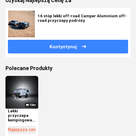
Uzyskaj Najlepszą Cenę Za
16 stóp lekki off-road Camper Aluminium off-
road przyczepy podróży
Kontyntynuj
Polecane Produkty
Lekki
przyczepa
kempingowa
NJSTAR
Explorer do
Najlepsza cena
jazdy w