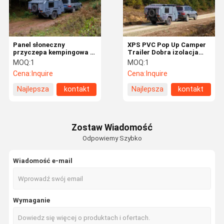
Panel słoneczny
XPS PVC Pop Up Camper
przyczepa kempingowa z
Trailer Dobra izolacja
twardą podłogą piękna
Camper zasilany energią
MOQ:
1
MOQ:
1
przyczepa pop-up
słoneczną
Cena:
Inquire
Cena:
Inquire
Najlepsza
kontakt
Najlepsza
kontakt
cena
cena
Zostaw Wiadomość
Odpowiemy Szybko
Wiadomość e-mail
Dom
Produkty
Filmy
O Nas
Wymaganie