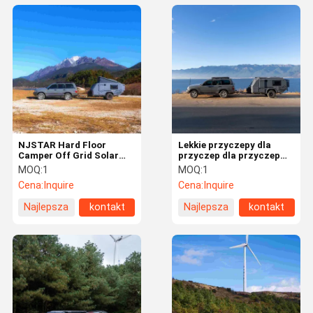
NJSTAR Hard Floor
Lekkie przyczepy dla
Camper Off Grid Solar
przyczep dla przyczep
Trailer Customized Biały
dla przyczep na podłodze
MOQ:
1
MOQ:
1
NJSTAR EXPLORER
Cena:
Inquire
Cena:
Inquire
Najlepsza
kontakt
Najlepsza
kontakt
cena
cena