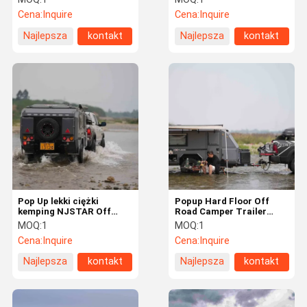
Trudna podłoga
Cena:
Inquire
Cena:
Inquire
przyczepa kempingowa
Najlepsza
kontakt
Najlepsza
kontakt
cena
cena
Pop Up lekki ciężki
Popup Hard Floor Off
kemping NJSTAR Off
Road Camper Trailer
Grid Travel Trailer Solar
NJSTAR EXPLORER
MOQ:
1
MOQ:
1
Camper z twardą podłogą
Cena:
Inquire
Cena:
Inquire
Najlepsza
kontakt
Najlepsza
kontakt
cena
cena