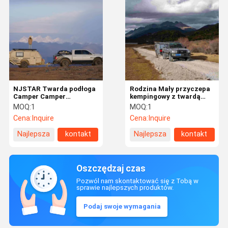
NJSTAR Twarda podłoga
Rodzina Mały przyczepa
Camper Camper
kempingowy z twardą
Aluminium RV przyczepy
podłogą 450W / 600W
MOQ:
1
MOQ:
1
z panelami słonecznymi
Camper zasilany energią
Cena:
Inquire
Cena:
Inquire
słoneczną
Najlepsza
kontakt
Najlepsza
kontakt
cena
cena
Oszczędzaj czas
Pozwól nam skontaktować się z Tobą w
sprawie najlepszych produktów.
Podaj swoje wymagania