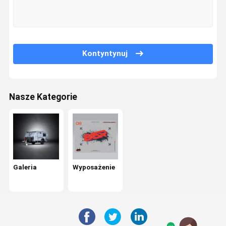
Wycieczka
Kontrola
Skontaktuj
Poprosić O
Po Fabryce
Jakości
Się Z Nami
Wycenę
Kontyntynuj
Galeria
Wyposażenie
Nasze Kategorie
Galeria
Wyposażenie