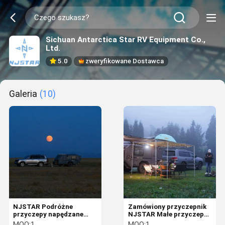
Sichuan Antarctica Star RV Equipment Co.,
Ltd.
5.0
zweryfikowane Dostawca
Galeria
(10)
NJSTAR Podróżne
Zamówiony przyczepnik
przyczepy napędzane
NJSTAR Małe przyczepy
energią słoneczną Pop Up
z panelami słonecznymi
MOQ:
1
MOQ:
1