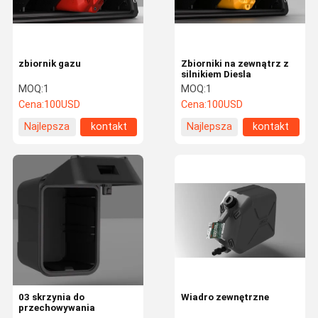
zbiornik gazu
Zbiorniki na zewnątrz z
silnikiem Diesla
MOQ:
1
MOQ:
1
Cena:
100USD
Cena:
100USD
Najlepsza
kontakt
Najlepsza
kontakt
cena
cena
Dom
Produkty
Filmy
O Nas
03 skrzynia do
Wiadro zewnętrzne
przechowywania