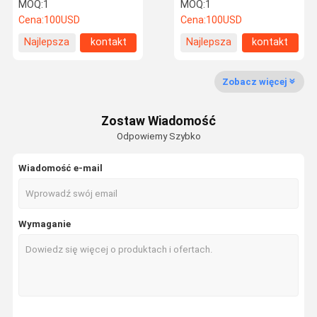
MOQ:
1
MOQ:
1
Cena:
100USD
Cena:
100USD
Wycieczka
Kontrola
Skontaktuj
Poprosić O
Najlepsza
kontakt
Najlepsza
kontakt
Po Fabryce
Jakości
Się Z Nami
Wycenę
cena
cena
Zobacz więcej
Galeria
Zostaw Wiadomość
Wyposażenie
Odpowiemy Szybko
Wiadomość e-mail
Wymaganie