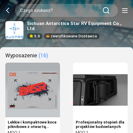
Sichuan Antarctica Star RV Equipment Co.,
Ltd.
5.0
zweryfikowane Dostawca
Wyposażenie
(16)
Lekkie i kompaktowe koce
Profesjonalny stopień dla
piknikowe z otwartą
projektów budowlanych
pianą odporną na wilgoć,
MOQ:
1
MOQ:
1