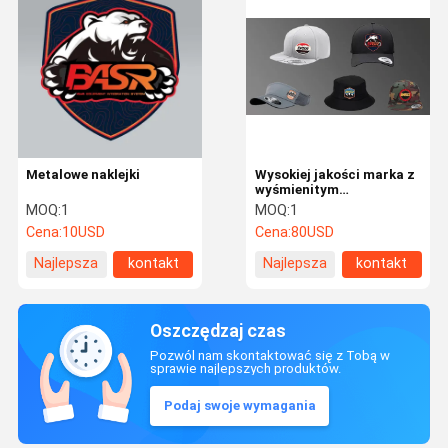
Metalowe naklejki
Wysokiej jakości marka z
wyśmienitym
haftowaniem
MOQ:
1
MOQ:
1
Cena:
10USD
Cena:
80USD
Najlepsza
kontakt
Najlepsza
kontakt
cena
cena
Oszczędzaj czas
Pozwól nam skontaktować się z Tobą w
sprawie najlepszych produktów.
Podaj swoje wymagania