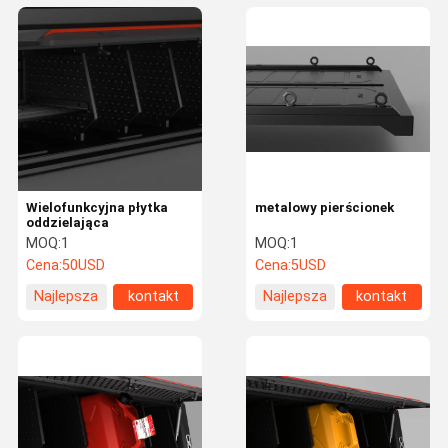
Wielofunkcyjna płytka
metalowy pierścionek
oddzielająca
MOQ:
1
MOQ:
1
Cena:
50USD
Cena:
5USD
Najlepsza
kontakt
Najlepsza
kontakt
cena
cena